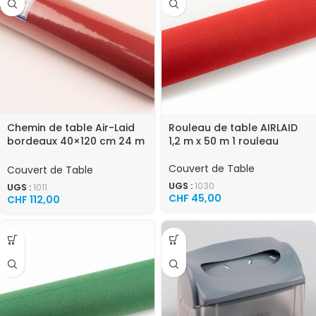
Chemin de table Air-Laid
Rouleau de table AIRLAID
bordeaux 40×120 cm 24 m
1,2 m x 50 m 1 rouleau
paquet de 12 rouleaux
Couvert de Table
Couvert de Table
UGS :
1030
UGS :
1011
CHF
45,00
CHF
112,00