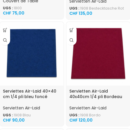
Couvert de Table
Servietten Air-Laid
UGS :
1800
UGS :
1908 Bestecktasche Rot
CHF
75,00
CHF
135,00
Serviettes Air-Laid 40×40
Servietten Air-Laid
cm 1/4 pli bleu foncé
40x40cm 1/4 pli Bordeau
Servietten Air-Laid
Servietten Air-Laid
UGS :
1908 Blau
UGS :
1908 Bordo
CHF
90,00
CHF
120,00