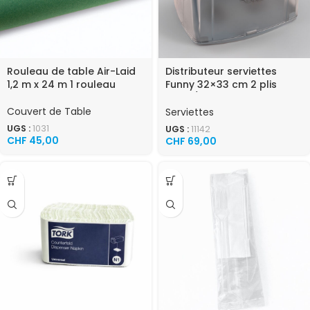
Rouleau de table Air-Laid
Distributeur serviettes
1,2 m x 24 m 1 rouleau
Funny 32×33 cm 2 plis
3000 / carton
Couvert de Table
Serviettes
UGS :
1031
UGS :
11142
CHF
45,00
CHF
69,00