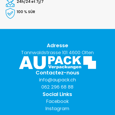
24h/24 et 7j/7
100 % SÛR
Adresse
Tannwaldstrasse 101 4600 Olten
Contactez-nous
info@aupack.ch
062 296 68 88
Social Links
Facebook
Instagram