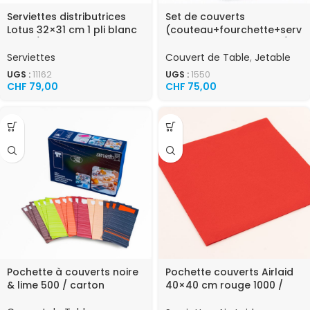
Serviettes distributrices
Set de couverts
Lotus 32×31 cm 1 pli blanc
(couteau+fourchette+serv
7200 / carton
iette) transparent 400 /
carton
Serviettes
Couvert de Table
,
Jetable
UGS :
11162
UGS :
1550
CHF
79,00
CHF
75,00
Pochette à couverts noire
Pochette couverts Airlaid
& lime 500 / carton
40×40 cm rouge 1000 /
carton