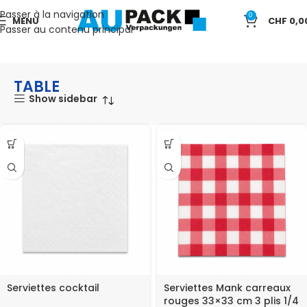
Passer à la navigation
0
MENU
CHF
0,0
Passer au contenu principal
Accueil
TABLE
TABLE
Show sidebar
Serviettes cocktail
Serviettes Mank carreaux
rouges 33×33 cm 3 plis 1/4