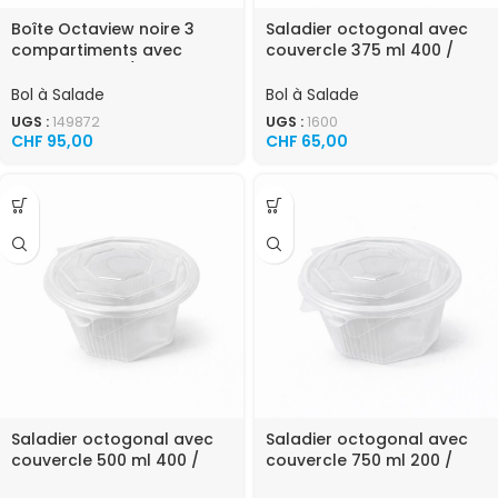
Boîte Octaview noire 3
Saladier octogonal avec
compartiments avec
couvercle 375 ml 400 /
couvercle 160 / carton
carton
Bol à Salade
Bol à Salade
UGS :
149872
UGS :
1600
CHF
95,00
CHF
65,00
Saladier octogonal avec
Saladier octogonal avec
couvercle 500 ml 400 /
couvercle 750 ml 200 /
carton
carton