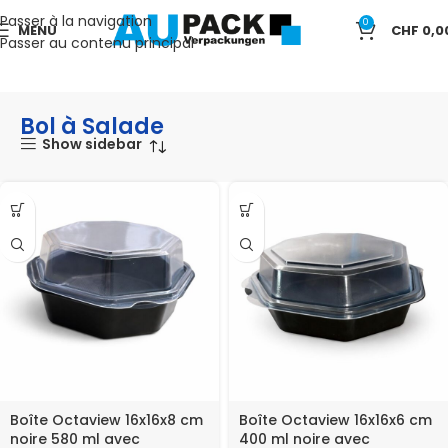
Passer à la navigation
0
MENU
CHF
0,0
Passer au contenu principal
Accueil
TAKE AWAY
Bol à Salade
Bol à Salade
Show sidebar
Boîte Octaview 16x16x8 cm
Boîte Octaview 16x16x6 cm
noire 580 ml avec
400 ml noire avec