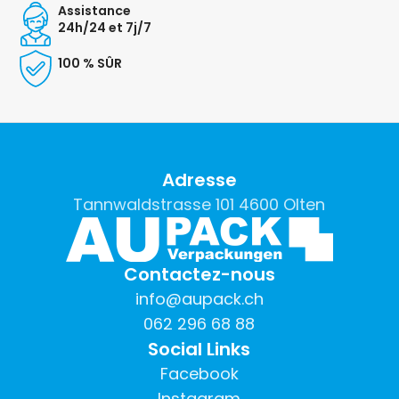
Assistance
24h/24 et 7j/7
100 % SÛR
Adresse
Tannwaldstrasse 101 4600 Olten
Contactez-nous
info@aupack.ch
062 296 68 88
Social Links
Facebook
Instagram