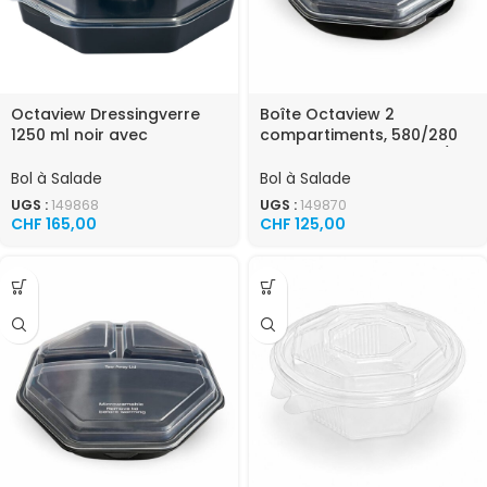
Octaview Dressingverre
Boîte Octaview 2
1250 ml noir avec
compartiments, 580/280
couvercle transparent 160
ml, 50 mm de haut 170 /
/ carton
carton
Bol à Salade
Bol à Salade
UGS :
149868
UGS :
149870
CHF
165,00
CHF
125,00