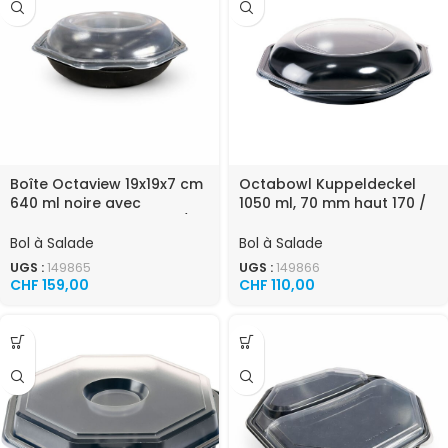
Boîte Octaview 19x19x7 cm
Octabowl Kuppeldeckel
640 ml noire avec
1050 ml, 70 mm haut 170 /
couvercle attaché 290 /
carton
carton
Bol à Salade
Bol à Salade
UGS :
149865
UGS :
149866
CHF
159,00
CHF
110,00