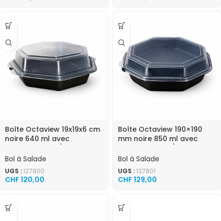
Boîte Octaview 19x19x6 cm
Boîte Octaview 190×190
noire 640 ml avec
mm noire 850 ml avec
couvercle 270 / carton
couvercle 270 / carton
Bol à Salade
Bol à Salade
UGS :
127800
UGS :
127801
CHF
120,00
CHF
129,00