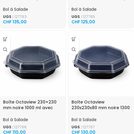
couvercle 405 / carton
couvercle attaché 405 /
carton
Bol à Salade
Bol à Salade
UGS :
127763
UGS :
127765
CHF
135,00
CHF
125,00
Boîte Octaview 230×230
Boîte Octaview
mm noire 1000 ml avec
230x230x80 mm noire 1300
couvercle 190 / carton
ml avec couvercle 180 /
carton
Bol à Salade
Bol à Salade
UGS :
127766
UGS :
127767
CHF
110,00
CHF
130,00