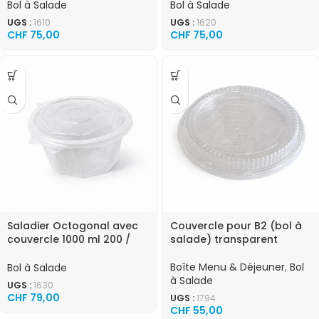
Bol à Salade
Bol à Salade
UGS :
1610
UGS :
1620
CHF
75,00
CHF
75,00
Saladier Octogonal avec
Couvercle pour B2 (bol à
couvercle 1000 ml 200 /
salade) transparent
carton
Boîte Menu & Déjeuner
,
Bol
Bol à Salade
à Salade
UGS :
1630
CHF
79,00
UGS :
1794
CHF
55,00