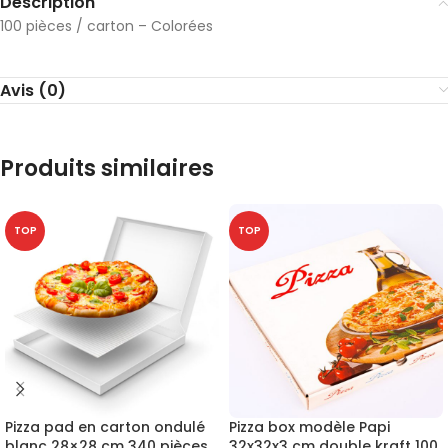
Description
100 pièces / carton – Colorées
Avis (0)
Produits similaires
TOP
TOP
Pizza pad en carton ondulé
Pizza box modèle Papi
blanc 28×28 cm 340 pièces
32x32x3 cm double kraft 100