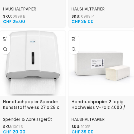
HAUSHALTPAPIER
HAUSHALTPAPIER
SKU:
0999 B
SKU:
0999 P
CHF
25.00
CHF
35.00
Handtuchpapier Spender
Handtuchpapier 2 lagig
Kunststoff weiss 27 x 28 x
Hochweiss V-Falz 4000 /
13 cm
Karton
Spender & Abreissgerät
HAUSHALTPAPIER
SKU:
1001 S
SKU:
1001P
CHF
20.00
CHF
39.00