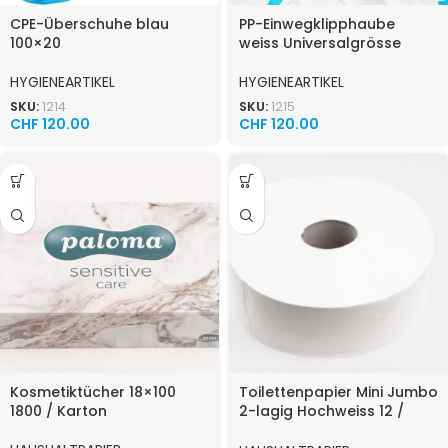
CPE-Überschuhe blau
PP-Einwegklipphaube
100×20
weiss Universalgrösse
HYGIENEARTIKEL
HYGIENEARTIKEL
SKU:
1214
SKU:
1215
CHF
120.00
CHF
120.00
Kosmetiktücher 18×100
Toilettenpapier Mini Jumbo
1800 / Karton
2-lagig Hochweiss 12 /
Karton