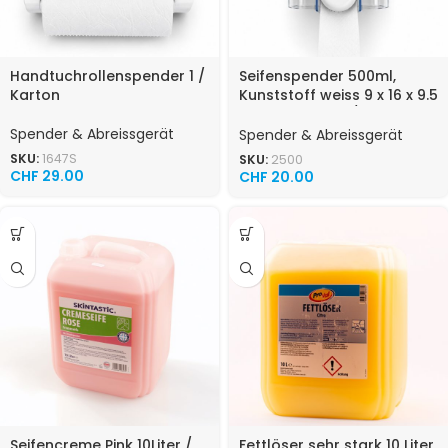
Handtuchrollenspender 1 /
Seifenspender 500ml,
Karton
Kunststoff weiss 9 x 16 x 9.5
cm (B x H x T) 1 / Karton
Spender & Abreissgerät
Spender & Abreissgerät
SKU:
1647S
SKU:
2500
CHF
29.00
CHF
20.00
Seifencreme Pink 10Liter /
Fettlöser sehr stark 10 Liter