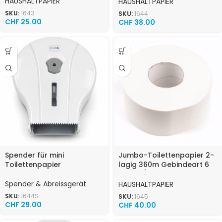
HAUSHALTPAPIER
HAUSHALTPAPIER
SKU:
1643
SKU:
1644
CHF
25.00
CHF
38.00
Spender für mini
Jumbo-Toilettenpapier 2-
Toilettenpapier
lagig 360m Gebindeart 6
Rollen / Karton
Spender & Abreissgerät
HAUSHALTPAPIER
SKU:
1644S
SKU:
1645
CHF
29.00
CHF
40.00