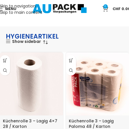
Skip to navigation
0
MENU
CHF
0.0
Skip to main content
Start
HYGIENEARTIKEL
HYGIENEARTIKEL
Show sidebar
Küchenrolle 3 – Lagig 4×7
Küchenrolle 3 – Lagig
28 / Karton
Paloma 48 / Karton