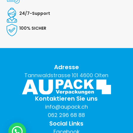
24/7-Support
100% SICHER
Adresse
Tannwaldstrasse 101 4600 Olten
Kontaktieren Sie uns
info@aupack.ch
062 296 68 88
Social Links
Facebook