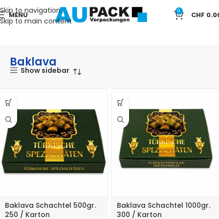
Skip to navigation
0
MENU
CHF
0.0
Skip to main content
Start
TAKE AWAY
Baklava
Baklava
Show sidebar
Baklava Schachtel 500gr.
Baklava Schachtel 1000gr.
250 / Karton
300 / Karton