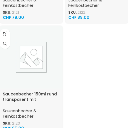
Feinkostbecher
Feinkostbecher
SKU:
2121
SKU:
2122
CHF
79.00
CHF
89.00
Saucenbecher 150ml rund
transparent mit
anhängendem Deckel
(P.P.) 1000 / Karton
Saucenbecher &
Feinkostbecher
SKU:
2123