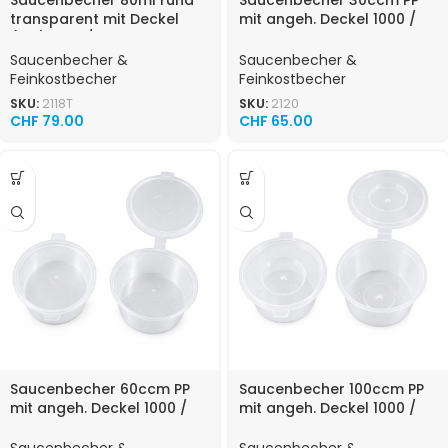
Saucenbecher 80ml rund
Saucenbecher 30ccm PP
transparent mit Deckel
mit angeh. Deckel 1000 /
(P.P.) 1000 / Karton
Karton
Saucenbecher &
Saucenbecher &
Feinkostbecher
Feinkostbecher
SKU:
2118T
SKU:
2120
CHF
79.00
CHF
65.00
Saucenbecher 60ccm PP
Saucenbecher 100ccm PP
mit angeh. Deckel 1000 /
mit angeh. Deckel 1000 /
Karton
Karton 2 x 500 Stk. Karton
Saucenbecher &
Saucenbecher &