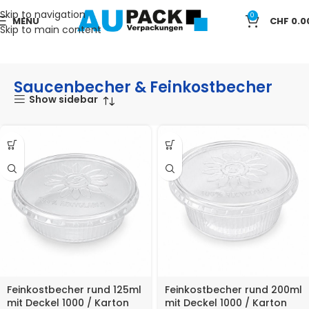
Skip to navigation
0
MENU
CHF
0.0
Skip to main content
Start
TAKE AWAY
Saucenbecher & Feinkostbecher
Saucenbecher & Feinkostbecher
Show sidebar
Feinkostbecher rund 125ml
Feinkostbecher rund 200ml
mit Deckel 1000 / Karton
mit Deckel 1000 / Karton