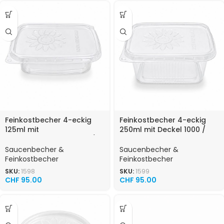
Feinkostbecher 4-eckig
Feinkostbecher 4-eckig
125ml mit
250ml mit Deckel 1000 /
DeckelGebindeart 1000 /
Karton
Karton
Saucenbecher &
Saucenbecher &
Feinkostbecher
Feinkostbecher
SKU:
1598
SKU:
1599
CHF
95.00
CHF
95.00