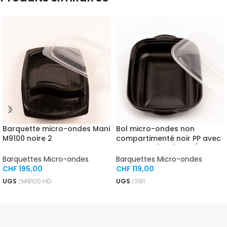
Barquette micro-ondes Mani
Bol micro-ondes non
M9100 noire 2
compartimenté noir PP avec
compartiments 1000 ml avec
couvercle (1190) 300 /
couvercle haut 400 / carton
carton
Barquettes Micro-ondes
Barquettes Micro-ondes
CHF
195,00
CHF
119,00
UGS :
M9100 HD
UGS :
1191
AJOUTER AU PANIER
AJOUTER AU PANIER