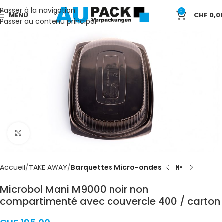
Passer à la navigation
0
MENU
CHF
0,0
Passer au contenu principal
Cliquez pour agrandir
Accueil
TAKE AWAY
Barquettes Micro-ondes
Microbol Mani M9000 noir non
compartimenté avec couvercle 400 / carton