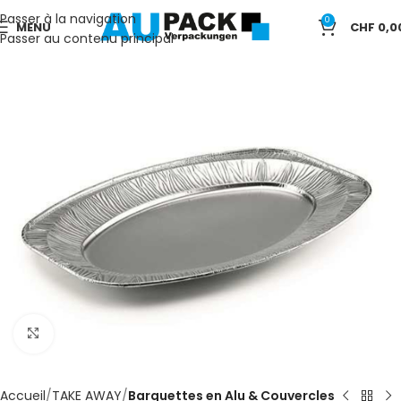
Passer à la navigation
0
MENU
CHF
0,0
Passer au contenu principal
Cliquez pour agrandir
Accueil
TAKE AWAY
Barquettes en Alu & Couvercles