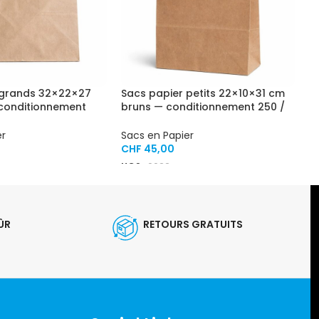
 grands 32×22×27
Sacs papier petits 22×10×31 cm
conditionnement
bruns — conditionnement 250 /
carton
er
Sacs en Papier
CHF
45,00
UGS :
0022
ÛR
RETOURS GRATUITS