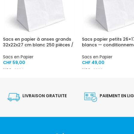
Sacs en papier à anses grands
Sacs papier petits 26×
32x22x27 cm blanc 250 pièces /
blancs — conditionnem
carton
carton
Sacs en Papier
Sacs en Papier
CHF
59,00
CHF
49,00
UGS :
0024
UGS :
0023
LIVRAISON GRATUITE
PAIEMENT EN LI