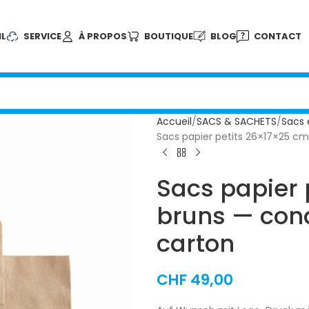
IL
SERVICE
À PROPOS
BOUTIQUE
BLOG
CONTACT
Accueil
SACS & SACHETS
Sacs 
Sacs papier petits 26×17×25 c
Sacs papier 
bruns — con
carton
CHF
49,00