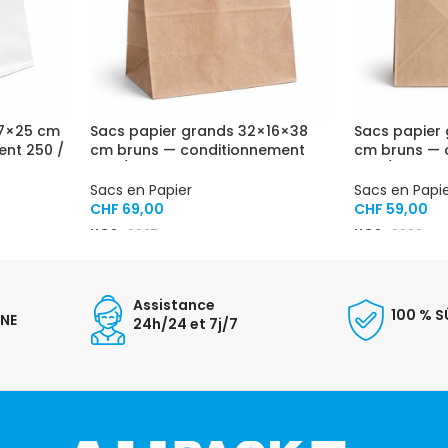
17×25 cm
Sacs papier grands 32×16×38
Sacs papier
ent 250 /
cm bruns — conditionnement
cm bruns — 
300 / carton
250 / carton
Sacs en Papier
Sacs en Papi
CHF
69,00
CHF
59,00
UGS :
0027
UGS :
0026
Assistance
100 % S
GNE
24h/24 et 7j/7