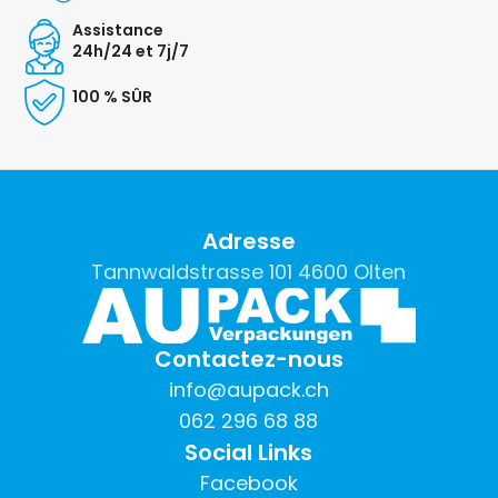
Assistance
24h/24 et 7j/7
100 % SÛR
Adresse
Tannwaldstrasse 101 4600 Olten
Contactez-nous
info@aupack.ch
062 296 68 88
Social Links
Facebook