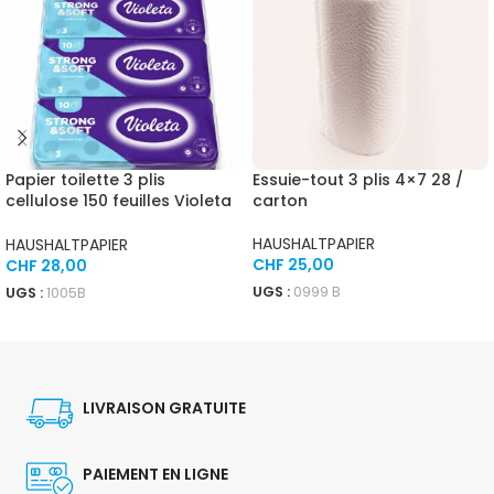
Papier toilette 3 plis
Essuie-tout 3 plis 4×7 28 /
cellulose 150 feuilles Violeta
carton
10×8 80 rouleaux
HAUSHALTPAPIER
HAUSHALTPAPIER
CHF
25,00
CHF
28,00
UGS :
0999 B
UGS :
1005B
AJOUTER AU PANIER
AJOUTER AU PANIER
LIVRAISON GRATUITE
PAIEMENT EN LIGNE