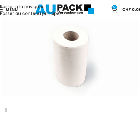
Passer à la navigation
0
MENU
CHF
0,0
Passer au contenu principal