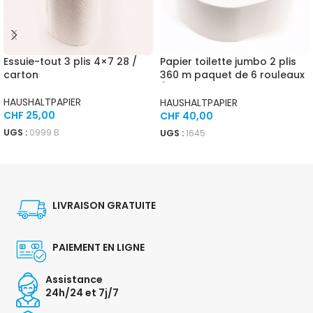
Essuie-tout 3 plis 4×7 28 /
Papier toilette jumbo 2 plis
carton
360 m paquet de 6 rouleaux
/ carton
HAUSHALTPAPIER
HAUSHALTPAPIER
CHF
25,00
CHF
40,00
UGS :
0999 B
UGS :
1645
AJOUTER AU PANIER
AJOUTER AU PANIER
LIVRAISON GRATUITE
PAIEMENT EN LIGNE
Assistance
24h/24 et 7j/7