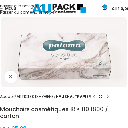
Passer à la navigation
0
MENU
CHF
0,0
Passer au contenu principal
Cliquez pour agrandir
Accueil
ARTICLES D'HYGENE
HAUSHALTPAPIER
Mouchoirs cosmétiques 18×100 1800 /
carton