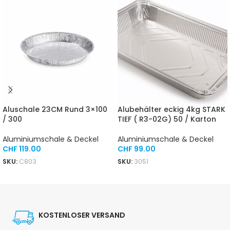
Aluschale 23CM Rund 3×100
Alubehälter eckig 4kg STARK
/ 300
TIEF ( R3-02G) 50 / Karton
Aluminiumschale & Deckel
Aluminiumschale & Deckel
CHF
119.00
CHF
99.00
SKU:
C803
SKU:
3051
IN DEN WARENKORB
IN DEN WARENKORB
KOSTENLOSER VERSAND