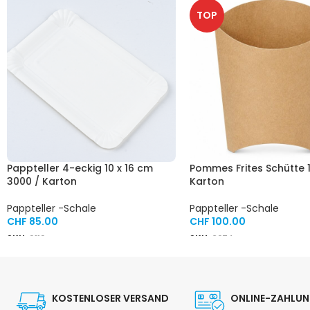
TOP
Pappteller 4-eckig 10 x 16 cm
Pommes Frites Schütte 
3000 / Karton
Karton
Pappteller -Schale
Pappteller -Schale
CHF
85.00
CHF
100.00
SKU:
9119
SKU:
3074
KOSTENLOSER VERSAND
ONLINE-ZAHLU