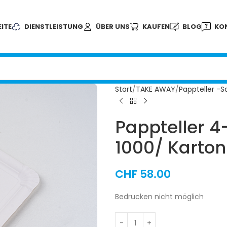
ITE
DIENSTLEISTUNG
ÜBER UNS
KAUFEN
BLOG
KO
Start
TAKE AWAY
Pappteller -S
Pappteller 
1000/ Karton
CHF
58.00
Bedrucken nicht möglich