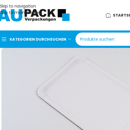
Skip to navigation
Skip to main content
STARTSE
KATEGORIEN DURCHSUCHEN
Aluminiumschale &
Deckel
Bio Salat Suppen Bowl
Bio Snackbox
Dönerverpackung
Menü & Lunchbox
Mikrowellenschale
Manischale