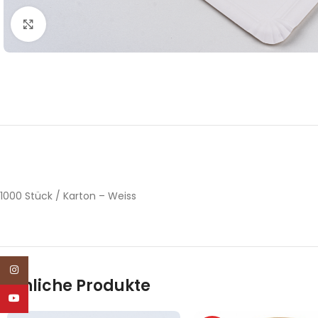
Pappteller -Schale
Click to enlarge
Pizzakarton
Salatschale
Foodbox
Saucenbecher &
Feinkostbecher
Einweg
1000 Stück / Karton – Weiss
Instagram
Ähnliche Produkte
YouTube