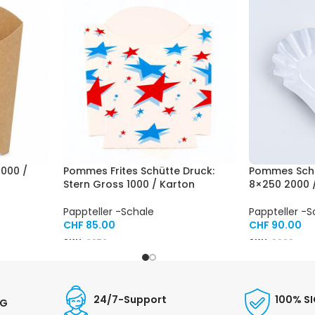
1000 /
Pommes Frites Schütte Druck:
Pommes Scha
Stern Gross 1000 / Karton
8×250 2000 
Pappteller -Schale
Pappteller -S
CHF
85.00
CHF
90.00
SKU:
3073
SKU:
9020
24/7-Support
100% S
NG