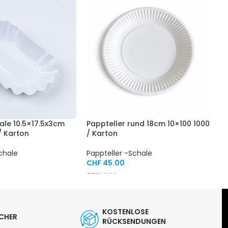
le 10.5×17.5x3cm
Pappteller rund 18cm 10×100 1000
P
/ Karton
/ Karton
P
chale
Pappteller -Schale
C
CHF
45.00
S
SKU:
9100
KOSTENLOSE
ICHER
RÜCKSENDUNGEN