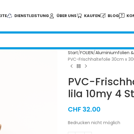
ITE
DIENSTLEISTUNG
ÜBER UNS
KAUFEN
BLOG
KO
Start
FOLIEN
Aluminiumfolien &
PVC-Frischhaltefolie 30cm x 30
PVC-Frischh
lila 10my 4 S
CHF
32.00
Bedrucken nicht möglich