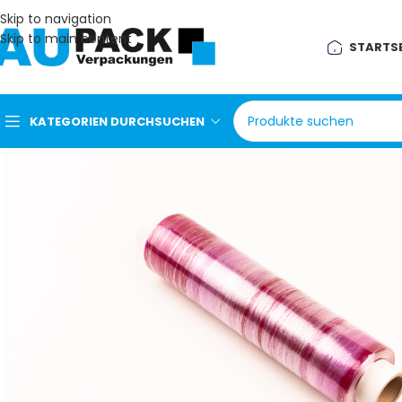
Skip to navigation
Skip to main content
STARTSE
KATEGORIEN DURCHSUCHEN
Aluminiumschale &
Deckel
Bio Salat Suppen Bowl
Bio Snackbox
Dönerverpackung
Menü & Lunchbox
Mikrowellenschale
Manischale