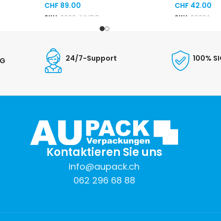
CHF
89.00
CHF
42.00
SKU:
2032 JUMBO
SKU:
2032A
24/7-Support
100% S
NG
Kontaktieren Sie uns
info@aupack.ch
062 296 68 88