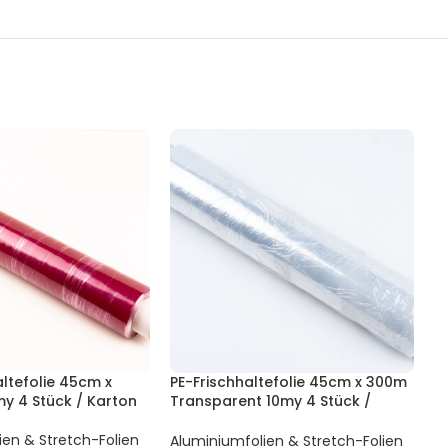
ltefolie 45cm x
PE-Frischhaltefolie 45cm x 300m
A
my 4 Stück / Karton
Transparent 10my 4 Stück /
1
Karton
ien & Stretch-Folien
A
Aluminiumfolien & Stretch-Folien