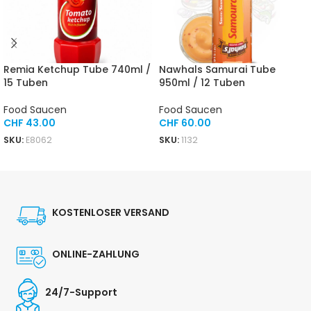
Remia Ketchup Tube 740ml /
Nawhals Samurai Tube
15 Tuben
950ml / 12 Tuben
Food Saucen
Food Saucen
CHF
43.00
CHF
60.00
SKU:
E8062
SKU:
1132
IN DEN WARENKORB
IN DEN WARENKORB
KOSTENLOSER VERSAND
ONLINE-ZAHLUNG
24/7-Support