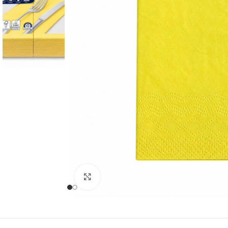
Pappteller -Schale
Pizzakarton
Salatschale
Foodbox
Saucenbecher &
Feinkostbecher
Einweg
Click to enlarge