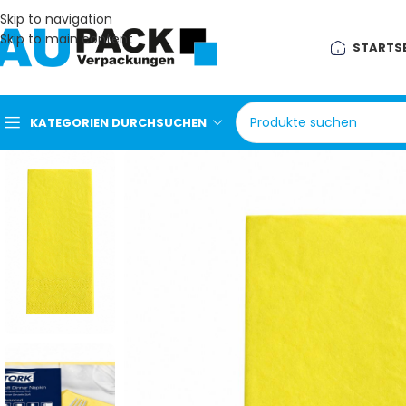
Skip to navigation
Skip to main content
STARTSE
KATEGORIEN DURCHSUCHEN
Aluminiumschale &
Deckel
Bio Salat Suppen Bowl
Bio Snackbox
Dönerverpackung
Menü & Lunchbox
Mikrowellenschale
Manischale