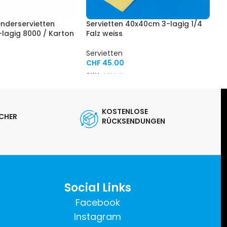
enderservietten
Servietten 40x40cm 3-lagig 1/4
S
lagig 8000 / Karton
Falz weiss
F
Servietten
S
CHF
45.00
C
SKU:
4314 W
S
KOSTENLOSE
ICHER
RÜCKSENDUNGEN
Social Links
Facebook
Instagram