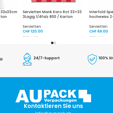
t 33x33cm
Servietten Mank Karo Rot 33×33
Interfold Sp
rton
3Lagig 1/4Falz 800 / Karton
hochweiss 2-
Servietten
Servietten
CHF
120.00
CHF
69.00
SKU:
0977
SKU:
6401
24/7-Support
100% S
NG
Kontaktieren Sie uns