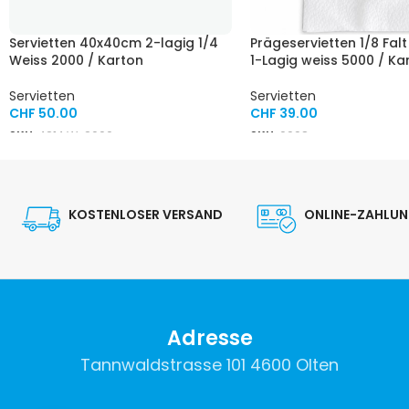
Servietten 40x40cm 2-lagig 1/4
Prägeservietten 1/8 Fal
Weiss 2000 / Karton
1-Lagig weiss 5000 / Ka
Servietten
Servietten
CHF
50.00
CHF
39.00
SKU:
4214 W-2000
SKU:
0998
KOSTENLOSER VERSAND
ONLINE-ZAHLU
Adresse
Tannwaldstrasse 101 4600 Olten